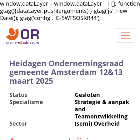
window.dataLayer = window.dataLayer || []; function
gtag(){dataLayer.push(arguments);} gtag('js', new
Date()); gtag('config', 'G-5WFSQSKR44');
Heidagen Ondernemingsraad
gemeente Amsterdam 12&13
maart 2025
Status
Gesloten
Specialisme
Strategie & aanpak
and
Teamontwikkeling
Sector
(semi) Overheid