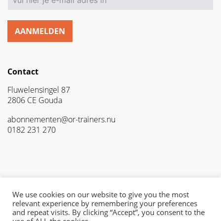
AANMELDEN
Contact
Fluwelensingel 87
2806 CE Gouda
abonnementen@or-trainers.nu
0182 231 270
Privacyverklaring
Gebruikersvoorwaarden
We use cookies on our website to give you the most
Disclaimer
relevant experience by remembering your preferences
and repeat visits. By clicking “Accept”, you consent to the