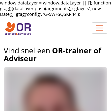
window.dataLayer = window.dataLayer || []; function
gtag(){dataLayer.push(arguments);} gtag('js', new
Date()); gtag('config', 'G-5WFSQSKR44');
Vind snel een
OR-trainer of
Adviseur