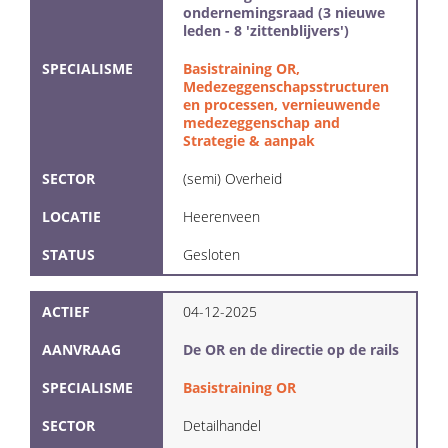
ondernemingsraad (3 nieuwe
leden - 8 'zittenblijvers')
SPECIALISME
Basistraining OR,
Medezeggenschapsstructuren
en processen, vernieuwende
medezeggenschap and
Strategie & aanpak
SECTOR
(semi) Overheid
LOCATIE
Heerenveen
STATUS
Gesloten
ACTIEF
04-12-2025
AANVRAAG
De OR en de directie op de rails
SPECIALISME
Basistraining OR
SECTOR
Detailhandel