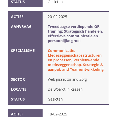
STATUS
Gesloten
ACTIEF
20-02-2025
AANVRAAG
Tweedaagse verdiepende OR-
training: Strategisch handelen,
effectieve communicatie en
persoonlijke groei
SPECIALISME
Communicatie,
Medezeggenschapsstructuren
en processen, vernieuwende
medezeggenschap, Strategie &
aanpak and Teamontwikkeling
SECTOR
Welzijnssector and Zorg
LOCATIE
De Woerdt in Ressen
STATUS
Gesloten
ACTIEF
18-02-2025