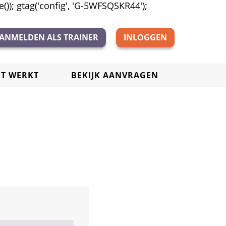
)); gtag('config', 'G-5WFSQSKR44');
ANMELDEN ALS TRAINER
INLOGGEN
ET WERKT
BEKIJK AANVRAGEN