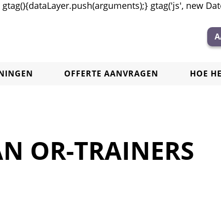
tag(){dataLayer.push(arguments);} gtag('js', new Date(
A
ININGEN
OFFERTE AANVRAGEN
HOE H
AN OR-TRAINERS