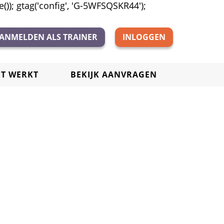
)); gtag('config', 'G-5WFSQSKR44');
ANMELDEN ALS TRAINER
INLOGGEN
ET WERKT
BEKIJK AANVRAGEN