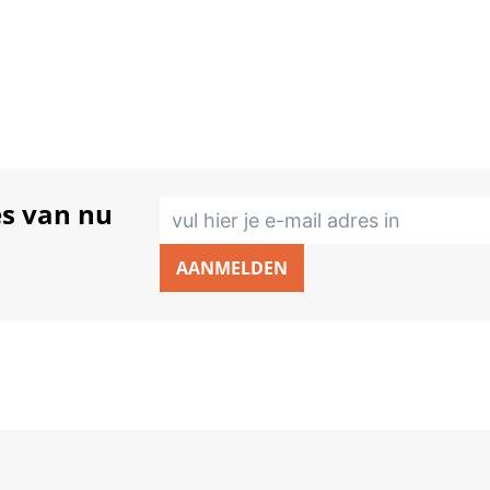
Cursus Snellezen en
Mindmappen voor de OR
Lees meer
es van nu
AANMELDEN