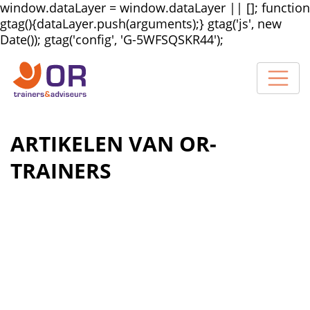
window.dataLayer = window.dataLayer || []; function
gtag(){dataLayer.push(arguments);} gtag('js', new
Date()); gtag('config', 'G-5WFSQSKR44');
ARTIKELEN VAN OR-
TRAINERS