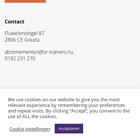
Contact
Fluwelensingel 87
2806 CE Gouda
abonnementen@or-trainers.nu
0182 231 270
Privacyverklaring
Gebruikersvoorwaarden
We use cookies on our website to give you the most
Disclaimer
relevant experience by remembering your preferences
and repeat visits. By clicking “Accept”, you consent to the
use of ALL the cookies.
Cookie instellingen
Accepteren
Copyright 2026 OR-trainers.nu