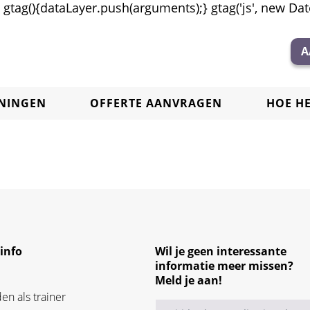
tag(){dataLayer.push(arguments);} gtag('js', new Date(
A
ININGEN
OFFERTE AANVRAGEN
HOE H
sinfo
Wil je geen interessante
informatie meer missen?
Meld je aan!
n als trainer