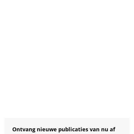
voorbehoud)
Lees meer
Hester de Waal
Heidagen Ondernemingsraad
gemeente Amsterdam 12&13
maart 2025
Lees meer
Ontvang nieuwe publicaties van nu af