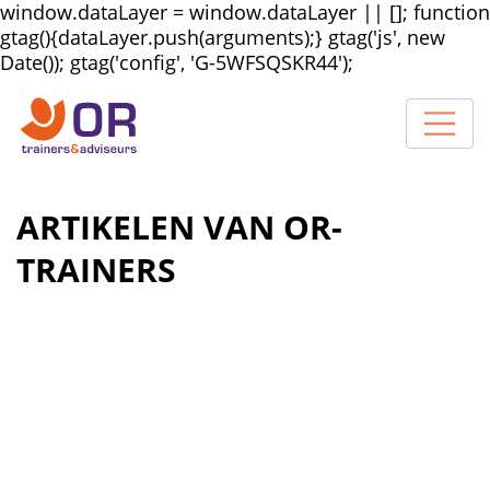
window.dataLayer = window.dataLayer || []; function
gtag(){dataLayer.push(arguments);} gtag('js', new
Date()); gtag('config', 'G-5WFSQSKR44');
ARTIKELEN VAN OR-
TRAINERS