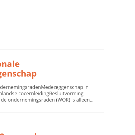
onale
genschap
ndernemingsradenMedezeggenschap in
nlandse cocernleidingBesluitvorming
de ondernemingsraden (WOR) is alleen...