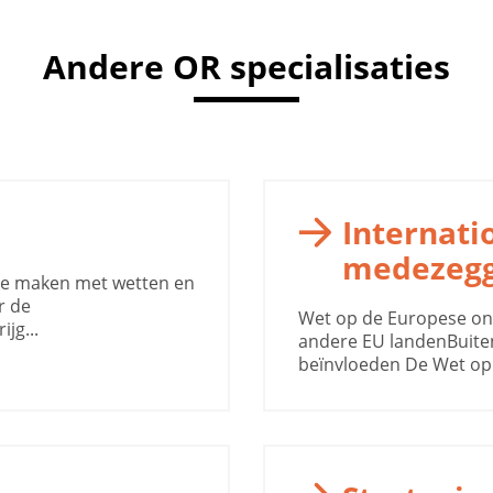
Andere OR specialisaties
Internati
medezeg
 te maken met wetten en
r de
Wet op de Europese o
jg...
andere EU landenBuite
beïnvloeden De Wet op 