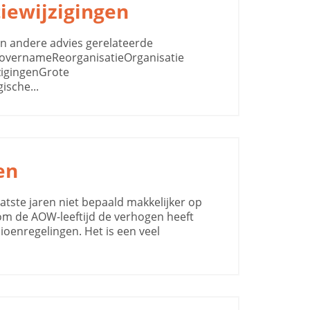
iewijzigingen
en andere advies gerelateerde
 overnameReorganisatieOrganisatie
jzigingenGrote
ische...
en
aatste jaren niet bepaald makkelijker op
om de AOW-leeftijd de verhogen heeft
ioenregelingen. Het is een veel