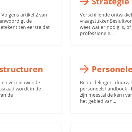
Strategie
Volgens artikel 2 van
Verschillende ontwikke
enwoordigt de
vraagstukkenBesluitvo
tekent ten eerste dat
weet wat er nodig is, of 
professionele...
structuren
Personele
n en vernieuwende
Beoordelingen, duurzam
sraad wordt in de
personeelshandboek - I
van de
zijn meestal de kern v
het gebied van...