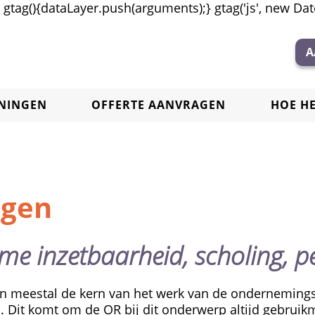
tag(){dataLayer.push(arguments);} gtag('js', new Date(
A
ININGEN
OFFERTE AANVRAGEN
HOE H
ngen
me inzetbaarheid, scholing, 
zijn meestal de kern van het werk van de onderneming
 Dit komt om de OR bij dit onderwerp altijd gebruik